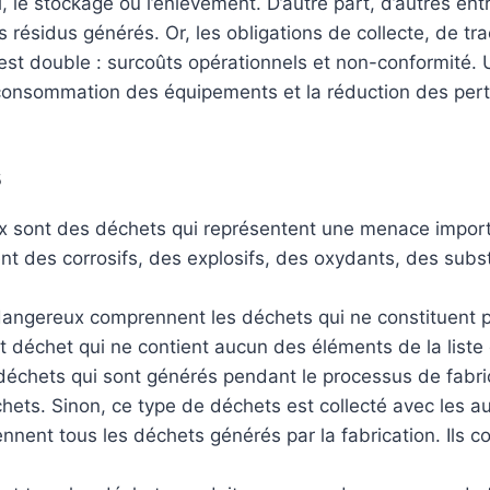
, le stockage ou l’enlèvement. D’autre part, d’autres ent
s résidus générés. Or, les obligations de collecte, de tra
est double : surcoûts opérationnels et non-conformité. 
consommation des équipements et la réduction des pert
s
 sont des déchets qui représentent une menace importa
ent des corrosifs, des explosifs, des oxydants, des subs
dangereux comprennent les déchets qui ne constituent
out déchet qui ne contient aucun des éléments de la lis
déchets qui sont générés pendant le processus de fabric
hets. Sinon, ce type de déchets est collecté avec les a
nent tous les déchets générés par la fabrication. Ils co