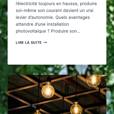
l’électricité toujours en hausse, produire
soi-même son courant devient un vrai
levier d’autonomie. Quels avantages
attendre d’une installation
photovoltaïque ? Produire son…
CE
LIRE LA SUITE
QUE
VOUS
DEVEZ
SAVOIR
AVANT
D’INVESTIR
DANS
UNE
INSTALLATION
PHOTOVOLTAÏQUE