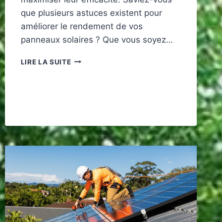
que plusieurs astuces existent pour
améliorer le rendement de vos
panneaux solaires ? Que vous soyez…
ASTUCES
LIRE LA SUITE
POUR
AMÉLIORER
LE
RENDEMENT
DE
VOS
PANNEAUX
SOLAIRES