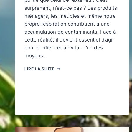
surprenant, n’est-ce pas ? Les produits
ménagers, les meubles et même notre
propre respiration contribuent à une
accumulation de contaminants. Face à
cette réalité, il devient essentiel d’agir
pour purifier cet air vital. L’un des
moyens…
QUEL
LIRE LA SUITE
SYSTÈME
DE
VENTILATION
CHOISIR
POUR
PURIFIER
L’AIR
DE
VOTRE
MAISON