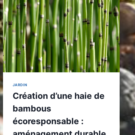
LA
RECHERCHE
DE
PRESTATAIRES
POUR
L’INSTALLATION
DE
PANNEAUX
SOLAIRES
JARDIN
Création d’une haie de
bambous
écoresponsable :
aménagement durable