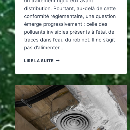
un traitement rigoureux avant
distribution. Pourtant, au-delà de cette
conformité réglementaire, une question
émerge progressivement : celle des
polluants invisibles présents à l’état de
traces dans l’eau du robinet. Il ne s’agit
pas d’alimenter…
POLLUANTS
LIRE LA SUITE
INVISIBLES
DANS
L’EAU
DOMESTIQUE
:
UN
ENJEU
ENVIRONNEMENTAL
ET
SANITAIRE
SOUS-