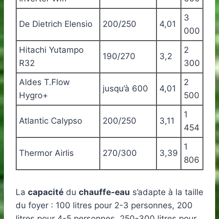
3
De Dietrich Elensio
200/250
4,01
000
Hitachi Yutampo
2
190/270
3,2
R32
300
Aldes T.Flow
2
jusqu’à 600
4,01
Hygro+
500
1
Atlantic Calypso
200/250
3,11
454
1
Thermor Airlis
270/300
3,39
806
La
capacité
du
chauffe-eau
s’adapte à la taille
du foyer : 100 litres pour 2-3 personnes, 200
litres pour 4-5 personnes, 250-300 litres pour