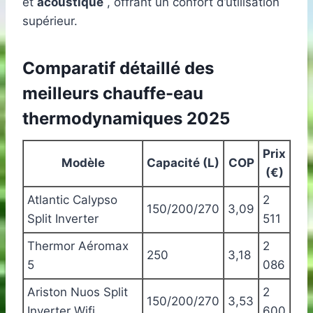
et
acoustique
, offrant un confort d’utilisation
supérieur.
Comparatif détaillé des
meilleurs chauffe-eau
thermodynamiques 2025
Prix
Modèle
Capacité (L)
COP
(€)
Atlantic Calypso
2
150/200/270
3,09
Split Inverter
511
Thermor Aéromax
2
250
3,18
5
086
Ariston Nuos Split
2
150/200/270
3,53
Inverter Wifi
600