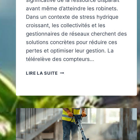
avant même d’atteindre les robinets.
Dans un contexte de stress hydrique
croissant, les collectivités et les
gestionnaires de réseaux cherchent des
solutions concrètes pour réduire ces
pertes et optimiser leur gestion. La
télérelève des compteurs…
GESTION
LIRE LA SUITE
DE
L’EAU
:
LA
TÉLÉRELÈVE
DES
COMPTEURS,
UN
ENJEU
ÉCOLOGIQUE