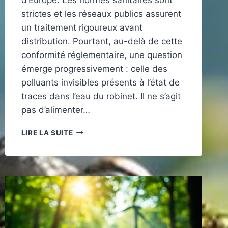
strictes et les réseaux publics assurent
un traitement rigoureux avant
distribution. Pourtant, au-delà de cette
conformité réglementaire, une question
émerge progressivement : celle des
polluants invisibles présents à l’état de
traces dans l’eau du robinet. Il ne s’agit
pas d’alimenter…
POLLUANTS
LIRE LA SUITE
INVISIBLES
DANS
L’EAU
DOMESTIQUE
:
UN
ENJEU
ENVIRONNEMENTAL
ET