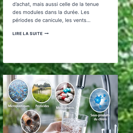
d’achat, mais aussi celle de la tenue
des modules dans la durée. Les
périodes de canicule, les vents…
QUELS
LIRE LA SUITE
PANNEAUX
SOLAIRES
CHOISIR
FACE
À
EL
NIÑO
ET
SES
EXTRÊMES
CLIMATIQUES
?