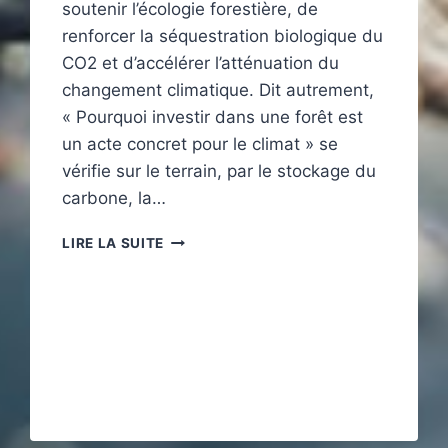
soutenir l’écologie forestière, de
renforcer la séquestration biologique du
CO2 et d’accélérer l’atténuation du
changement climatique. Dit autrement,
« Pourquoi investir dans une forêt est
un acte concret pour le climat » se
vérifie sur le terrain, par le stockage du
carbone, la…
POURQUOI
LIRE LA SUITE
INVESTIR
DANS
UNE
FORÊT
EST
UN
ACTE
CONCRET
POUR