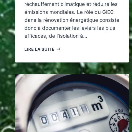
réchauffement climatique et réduire les
émissions mondiales. Le rôle du GIEC
dans la rénovation énergétique consiste
donc à documenter les leviers les plus
efficaces, de l'isolation à…
COMMENT
LIRE LA SUITE
LES
RAPPORTS
DU
GIEC
ORIENTENT-
ILS
LA
RÉNOVATION
ÉNERGÉTIQUE
?