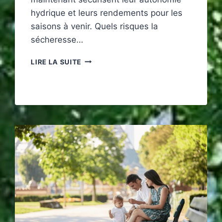
hydrique et leurs rendements pour les
saisons à venir. Quels risques la
sécheresse…
POURQUOI
LIRE LA SUITE
INVESTIR
DANS
LE
STOCKAGE
D’EAU
AVANT
L’ÉTÉ
2026
?