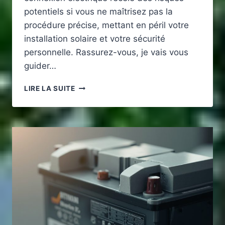
potentiels si vous ne maîtrisez pas la
procédure précise, mettant en péril votre
installation solaire et votre sécurité
personnelle. Rassurez-vous, je vais vous
guider…
DÉBRANCHER
LIRE LA SUITE
UN
PANNEAU
SOLAIRE
SUR
UN
CAMPING-
CAR
EN
TOUTE
SÉCURITÉ
ET
PRÉSERVER
LE