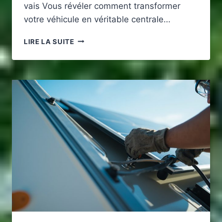
vais Vous révéler comment transformer
votre véhicule en véritable centrale…
COMMENT
LIRE LA SUITE
ÊTRE
AUTONOME
EN
ÉLECTRICITÉ
DANS
MON
CAMPING-
CAR
GRÂCE
À
UNE
GESTION
OPTIMALE
DE
L’ÉNERGIE