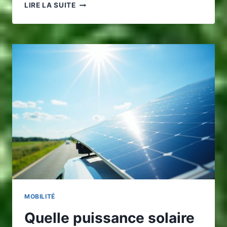
TRANSFERT
LIRE LA SUITE
NICE-
CANNES
SANS
PRISE
DE
TÊTE
:
ROULEZ
EN
VTC
ÉCOLOGIQUE
MOBILITÉ
Quelle puissance solaire