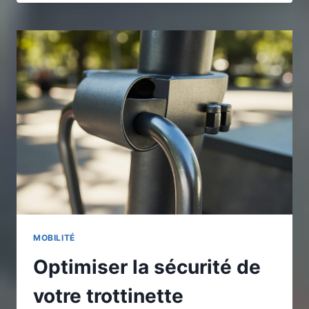
VS
CITROEN
AMI
COMPARAISON
DÉTAILLÉE
POUR
CHOISIR
VOTRE
MICRO-
VOITURE
ÉLECTRIQUE
IDÉALE
MOBILITÉ
Optimiser la sécurité de
votre trottinette