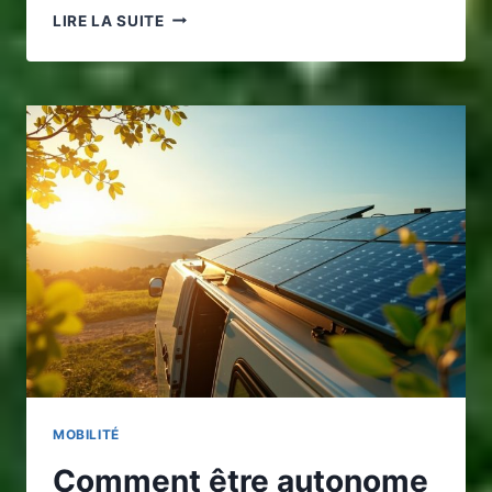
QUELLE
LIRE LA SUITE
PUISSANCE
SOLAIRE
CHOISIR
POUR
ALIMENTER
UN
FRIGO
EN
TOUTE
AUTONOMIE
MOBILITÉ
Comment être autonome