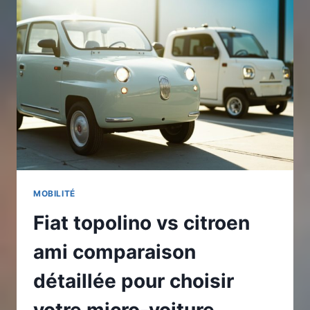
BIKES
:
UN
VÉLO
ÉLECTRIQUE
QUI
A
DU
STYLE
!
MOBILITÉ
Fiat topolino vs citroen
ami comparaison
détaillée pour choisir
votre micro-voiture