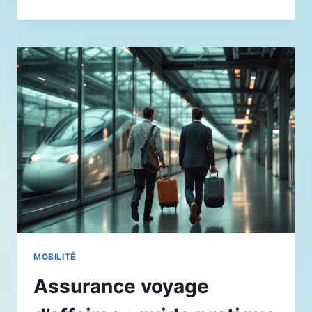
POUR
DÉBUTANTS
:
PAR
OÙ
COMMENCER
EN
MOBILITÉ
DURABLE
MOBILITÉ
Assurance voyage