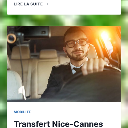
ASSURANCE
LIRE LA SUITE
VOYAGE
D’AFFAIRES
:
GUIDE
PRATIQUE
POUR
RÉDUIRE
L’EMPREINTE
CARBONE
MOBILITÉ
Transfert Nice-Cannes