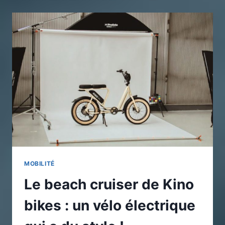
ÉLECTRIQUE
NE
S’ALLUME
PLUS
CAUSES
SOLUTIONS
ET
PRÉVENTION
DES
PANNES
MOBILITÉ
Le beach cruiser de Kino
bikes : un vélo électrique