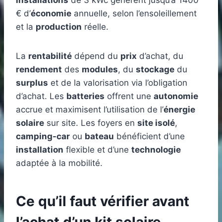
installations
de 3 kWc génèrent jusqu’à 1400
€ d’
économie
annuelle, selon l’ensoleillement
et la
production
réelle.
La
rentabilité
dépend du
prix
d’achat, du
rendement
des
modules
, du
stockage
du
surplus
et de la valorisation via l’obligation
d’achat. Les
batteries
offrent une
autonomie
accrue et maximisent l’utilisation de l’
énergie
solaire
sur site. Les foyers en
site isolé
,
camping-car
ou
bateau
bénéficient d’une
installation
flexible et d’une
technologie
adaptée à la mobilité.
Ce qu’il faut vérifier avant