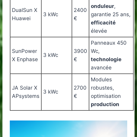
onduleur
,
DualSun X
2400
3 kWc
garantie 25 ans,
Huawei
€
efficacité
élevée
Panneaux 450
SunPower
3900
Wc,
3 kWc
X Enphase
€
technologie
avancée
Modules
JA Solar X
2700
robustes,
3 kWc
APsystems
€
optimisation
production