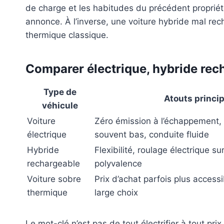
de charge et les habitudes du précédent propriét
annonce. À l’inverse, une voiture hybride mal re
thermique classique.
Comparer électrique, hybride rech
Type de
Atouts princi
véhicule
Voiture
Zéro émission à l’échappement, 
électrique
souvent bas, conduite fluide
Hybride
Flexibilité, roulage électrique su
rechargeable
polyvalence
Voiture sobre
Prix d’achat parfois plus accessi
thermique
large choix
Le mot-clé n’est pas de tout électrifier à tout pri