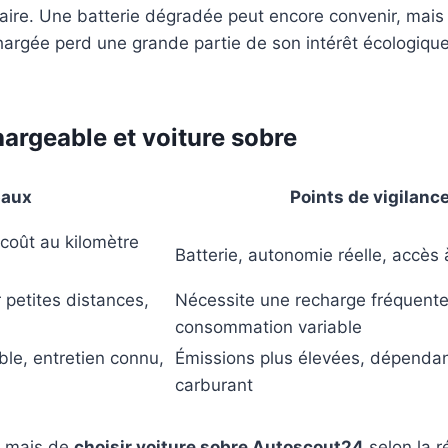
aire. Une batterie dégradée peut encore convenir, mais
chargée perd une grande partie de son intérêt écologiqu
argeable et voiture sobre
paux
Points de vigilanc
coût au kilomètre
Batterie, autonomie réelle, accès 
r petites distances,
Nécessite une recharge fréquente
consommation variable
ble, entretien connu,
Émissions plus élevées, dépenda
carburant
x, mais de
choisir voiture sobre Autoscout24
selon la r