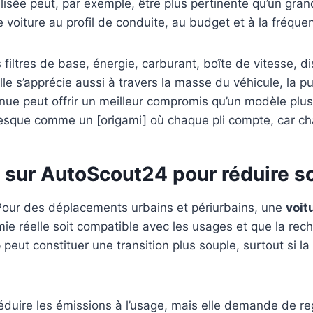
ilisée peut, par exemple, être plus pertinente qu’un gr
 de voiture au profil de conduite, au budget et à la fréqu
iltres de base, énergie, carburant, boîte de vitesse, d
e s’apprécie aussi à travers la masse du véhicule, la puis
enue peut offrir un meilleur compromis qu’un modèle plu
resque comme un [origami] où chaque pli compte, car chaqu
r sur AutoScout24 pour réduire 
 Pour des déplacements urbains et périurbains, une
voit
ie réelle soit compatible avec les usages et que la rec
e
peut constituer une transition plus souple, surtout si l
r réduire les émissions à l’usage, mais elle demande de r