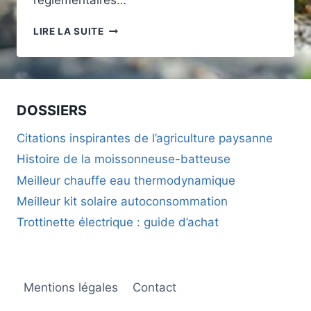
réglementaires…
BORNE
LIRE LA SUITE
VOITURE
ÉLECTRIQUE
:
INSTALLER
UNE
DOSSIERS
22
KW
Citations inspirantes de l’agriculture paysanne
CHEZ
Histoire de la moissonneuse-batteuse
SOI
SANS
Meilleur chauffe eau thermodynamique
PLOMBER
Meilleur kit solaire autoconsommation
SON
BILAN
Trottinette électrique : guide d’achat
CARBONE
Mentions légales
Contact