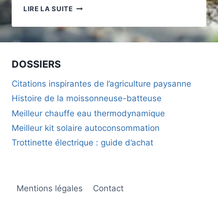
LITS
LIRE LA SUITE
ENFANTS
140×200
:
COMMENT
CHOISIR
DOSSIERS
LE
MEILLEUR
Citations inspirantes de l’agriculture paysanne
LIT
Histoire de la moissonneuse-batteuse
POUR
VOTRE
Meilleur chauffe eau thermodynamique
ENFANT
Meilleur kit solaire autoconsommation
?
Trottinette électrique : guide d’achat
Mentions légales
Contact