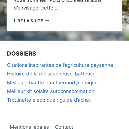
votre sommeil. Voici 3 bonnes raisons
d’envisager cette…
3
LIRE LA SUITE
BONNES
RAISONS
DE
CHOISIR
UN
DOSSIERS
MATELAS
RECONDITIONNÉ
Citations inspirantes de l’agriculture paysanne
POUR
Histoire de la moissonneuse-batteuse
VOTRE
LITERIE
Meilleur chauffe eau thermodynamique
ÉCOLOGIQUE
Meilleur kit solaire autoconsommation
Trottinette électrique : guide d’achat
Mentions légales
Contact