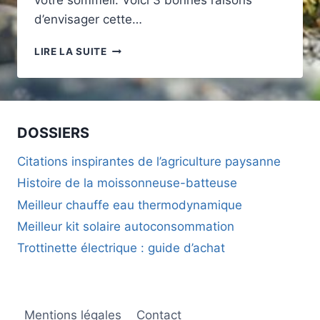
votre sommeil. Voici 3 bonnes raisons
d’envisager cette…
3
LIRE LA SUITE
BONNES
RAISONS
DE
CHOISIR
UN
DOSSIERS
MATELAS
RECONDITIONNÉ
Citations inspirantes de l’agriculture paysanne
POUR
Histoire de la moissonneuse-batteuse
VOTRE
LITERIE
Meilleur chauffe eau thermodynamique
ÉCOLOGIQUE
Meilleur kit solaire autoconsommation
Trottinette électrique : guide d’achat
Mentions légales
Contact