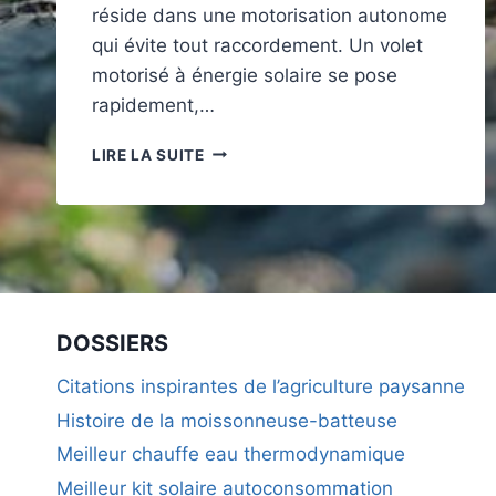
réside dans une motorisation autonome
qui évite tout raccordement. Un volet
motorisé à énergie solaire se pose
rapidement,…
FAUT-
LIRE LA SUITE
IL
PASSER
AUX
VOLETS
ROULANTS
SOLAIRES
?
AVANTAGES
DOSSIERS
POUR
VOTRE
Citations inspirantes de l’agriculture paysanne
HABITATION
Histoire de la moissonneuse-batteuse
Meilleur chauffe eau thermodynamique
Meilleur kit solaire autoconsommation