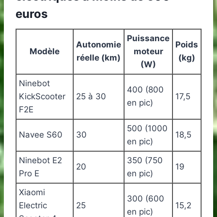
euros
Puissance
Autonomie
Poids
Modèle
moteur
réelle (km)
(kg)
(W)
Ninebot
400 (800
KickScooter
25 à 30
17,5
en pic)
F2E
500 (1000
Navee S60
30
18,5
en pic)
Ninebot E2
350 (750
20
19
Pro E
en pic)
Xiaomi
300 (600
Electric
25
15,2
en pic)