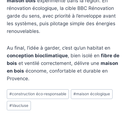
maison bois
expérimenté dans la région. En
rénovation écologique, la cible BBC Rénovation
garde du sens, avec priorité à l’enveloppe avant
les systèmes, puis pilotage simple des énergies
renouvelables.
Au final, l’idée à garder, c’est qu’un habitat en
conception bioclimatique
, bien isolé en
fibre de
bois
et ventilé correctement, délivre une
maison
en bois
économe, confortable et durable en
Provence.
Étiquettes
#
construction éco‑responsable
#
maison écologique
de
#
Vaucluse
la
publication :