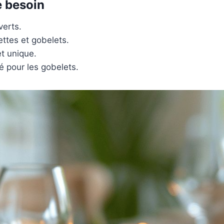
e besoin
verts.
ettes et gobelets.
et unique.
sé pour les gobelets.