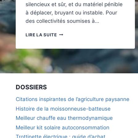
silencieux et sûr, et du matériel pénible
à déplacer, bruyant ou instable. Pour
des collectivités soumises à…
ROULETTES
LIRE LA SUITE
POUR
COLLECTIVITÉS
:
SÉCURITÉ,
SILENCE
ET
DURABILITÉ
POUR
DOSSIERS
MOBILIER
URBAIN
Citations inspirantes de l’agriculture paysanne
Histoire de la moissonneuse-batteuse
Meilleur chauffe eau thermodynamique
Meilleur kit solaire autoconsommation
Trottinette électrique : guide d’achat