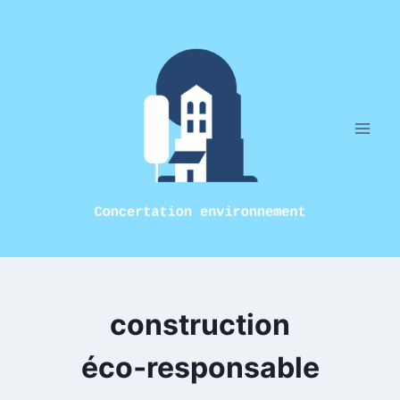
Aller
au
contenu
construction
éco‑responsable