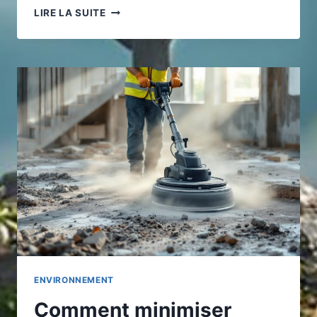
ASSURANCE
LIRE LA SUITE
VOYAGE
D’AFFAIRES
:
GUIDE
PRATIQUE
POUR
RÉDUIRE
L’EMPREINTE
CARBONE
ENVIRONNEMENT
Comment minimiser