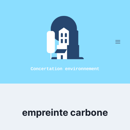
Aller
au
contenu
empreinte carbone