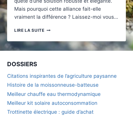
quête d’une solution robuste et élégante.
Mais pourquoi cette alliance fait-elle
vraiment la différence ? Laissez-moi vous…
POURQUOI
LIRE LA SUITE
LA
PORTE
D’ENTRÉE
MIXTE
BOIS/ALU
DOSSIERS
EST-
ELLE
Citations inspirantes de l’agriculture paysanne
UN
Histoire de la moissonneuse-batteuse
COMPROMIS
IDÉAL
Meilleur chauffe eau thermodynamique
POUR
Meilleur kit solaire autoconsommation
ALLIER
ESTHÉTIQUE
Trottinette électrique : guide d’achat
ISOLATION
ET
DURABILITÉ