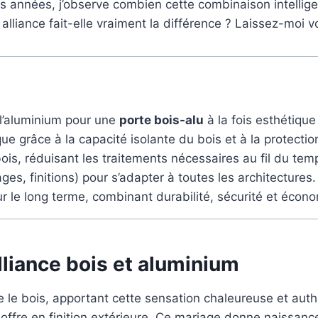
urs années, j’observe combien cette combinaison intellige
alliance fait-elle vraiment la différence ? Laissez-moi 
e l’aluminium pour une
porte bois-alu
à la fois esthétiqu
e grâce à la capacité isolante du bois et à la protection
 bois, réduisant les traitements nécessaires au fil du tem
es, finitions) pour s’adapter à toutes les architectures.
 le long terme, combinant durabilité, sécurité et écono
lliance bois et aluminium
 le bois, apportant cette sensation chaleureuse et authe
offre en finition extérieure. Ce mariage donne naissan