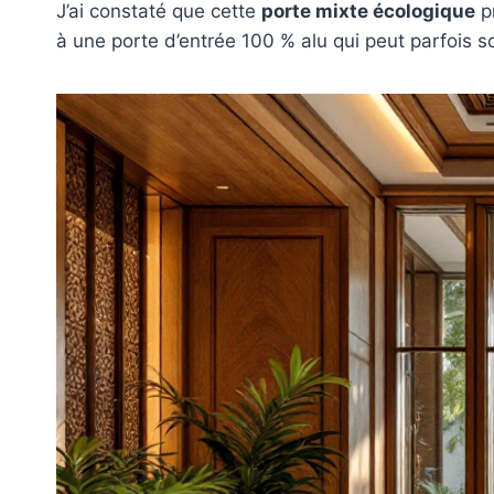
J’ai constaté que cette
porte mixte écologique
pr
à une porte d’entrée 100 % alu qui peut parfois so