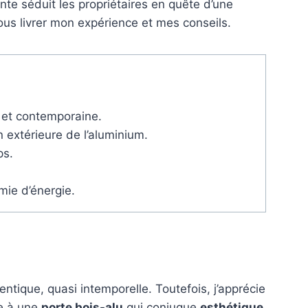
nte séduit les propriétaires en quête d’une
vous livrer mon expérience et mes conseils.
e et contemporaine.
 extérieure de l’aluminium.
ps.
mie d’énergie.
ntique, quasi intemporelle. Toutefois, j’apprécie
ce à une
porte bois-alu
qui conjugue
esthétique