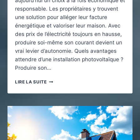
aujourd’hui un choix à la fois économique et
responsable. Les propriétaires y trouvent
une solution pour alléger leur facture
énergétique et valoriser leur maison. Avec
des prix de l’électricité toujours en hausse,
produire soi-même son courant devient un
vrai levier d’autonomie. Quels avantages
attendre d’une installation photovoltaïque ?
Produire son…
CE
LIRE LA SUITE
QUE
VOUS
DEVEZ
SAVOIR
AVANT
D’INVESTIR
DANS
UNE
INSTALLATION