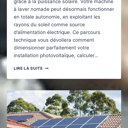
grâce à la puissance solaire. Votre machine
à laver nomade peut désormais fonctionner
en totale autonomie, en exploitant les
rayons du soleil comme source
d’alimentation électrique. Ce parcours
technique vous dévoilera comment
dimensionner parfaitement votre
installation photovoltaïque, calculer…
QUELLE
LIRE LA SUITE
PUISSANCE
SOLAIRE
POUR
FAIRE
TOURNER
UNE
MACHINE
À
LAVER
EN