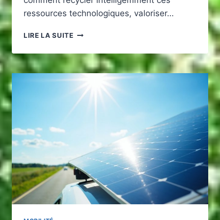
comment recycler intelligemment ces
ressources technologiques, valoriser…
UTILISER
LIRE LA SUITE
UNE
BATTERIE
DE
VOITURE
ÉLECTRIQUE
D’OCCASION
POUR
LE
STOCKAGE
SOLAIRE