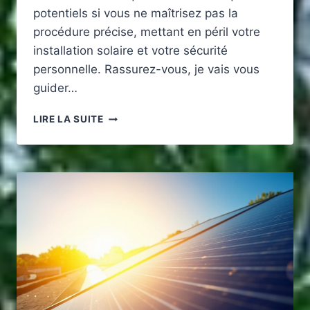
potentiels si vous ne maîtrisez pas la
procédure précise, mettant en péril votre
installation solaire et votre sécurité
personnelle. Rassurez-vous, je vais vous
guider…
DÉBRANCHER
LIRE LA SUITE
UN
PANNEAU
SOLAIRE
SUR
UN
CAMPING-
CAR
EN
TOUTE
SÉCURITÉ
ET
PRÉSERVER
LE