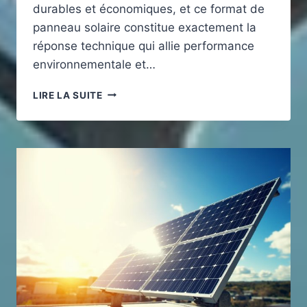
durables et économiques, et ce format de
panneau solaire constitue exactement la
réponse technique qui allie performance
environnementale et…
QUE
LIRE LA SUITE
SIGNIFIE
3
KWC
POUR
UN
PANNEAU
SOLAIRE
?