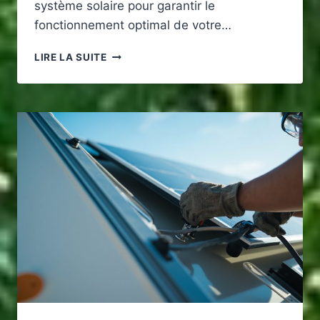
système solaire pour garantir le
fonctionnement optimal de votre…
QUELLE
LIRE LA SUITE
PUISSANCE
SOLAIRE
CHOISIR
POUR
ALIMENTER
UN
FRIGO
EN
TOUTE
AUTONOMIE