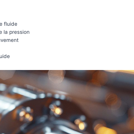
e fluide
e la pression
ouvement
luide